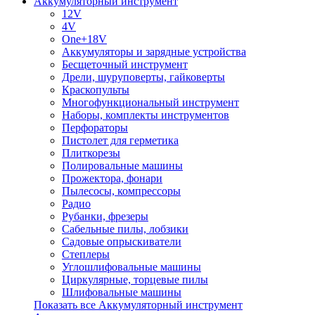
Аккумуляторный инструмент
12V
4V
One+18V
Аккумуляторы и зарядные устройства
Беcщеточный инструмент
Дрели, шуруповерты, гайковерты
Краскопульты
Многофункциональный инструмент
Наборы, комплекты инструментов
Перфораторы
Пистолет для герметика
Плиткорезы
Полировальные машины
Прожектора, фонари
Пылесосы, компрессоры
Радио
Рубанки, фрезеры
Сабельные пилы, лобзики
Садовые опрыскиватели
Степлеры
Углошлифовальные машины
Циркулярные, торцевые пилы
Шлифовальные машины
Показать все Аккумуляторный инструмент