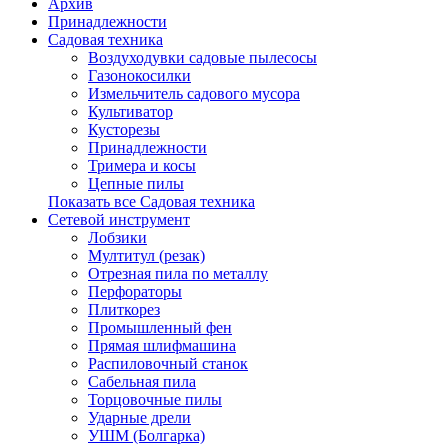
Архив
Принадлежности
Садовая техника
Воздуходувки садовые пылесосы
Газонокосилки
Измельчитель садового мусора
Культиватор
Кусторезы
Принадлежности
Тримера и косы
Цепные пилы
Показать все Садовая техника
Сетевой инструмент
Лобзики
Мултитул (резак)
Отрезная пила по металлу
Перфораторы
Плиткорез
Промышленный фен
Прямая шлифмашина
Распиловочный станок
Сабельная пила
Торцовочные пилы
Ударные дрели
УШМ (Болгарка)