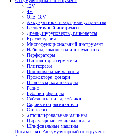
Аккумуляторный инструмент
12V
4V
One+18V
Аккумуляторы и зарядные устройства
Беcщеточный инструмент
Дрели, шуруповерты, гайковерты
Краскопульты
Многофункциональный инструмент
Наборы, комплекты инструментов
Перфораторы
Пистолет для герметика
Плиткорезы
Полировальные машины
Прожектора, фонари
Пылесосы, компрессоры
Радио
Рубанки, фрезеры
Сабельные пилы, лобзики
Садовые опрыскиватели
Степлеры
Углошлифовальные машины
Циркулярные, торцевые пилы
Шлифовальные машины
Показать все Аккумуляторный инструмент