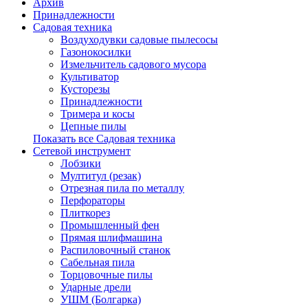
Архив
Принадлежности
Садовая техника
Воздуходувки садовые пылесосы
Газонокосилки
Измельчитель садового мусора
Культиватор
Кусторезы
Принадлежности
Тримера и косы
Цепные пилы
Показать все Садовая техника
Сетевой инструмент
Лобзики
Мултитул (резак)
Отрезная пила по металлу
Перфораторы
Плиткорез
Промышленный фен
Прямая шлифмашина
Распиловочный станок
Сабельная пила
Торцовочные пилы
Ударные дрели
УШМ (Болгарка)