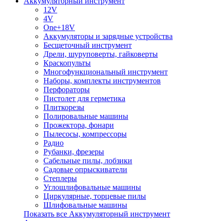
Аккумуляторный инструмент
12V
4V
One+18V
Аккумуляторы и зарядные устройства
Беcщеточный инструмент
Дрели, шуруповерты, гайковерты
Краскопульты
Многофункциональный инструмент
Наборы, комплекты инструментов
Перфораторы
Пистолет для герметика
Плиткорезы
Полировальные машины
Прожектора, фонари
Пылесосы, компрессоры
Радио
Рубанки, фрезеры
Сабельные пилы, лобзики
Садовые опрыскиватели
Степлеры
Углошлифовальные машины
Циркулярные, торцевые пилы
Шлифовальные машины
Показать все Аккумуляторный инструмент