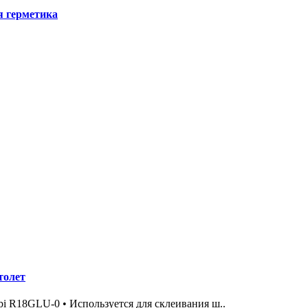
 герметика
толет
i R18GLU-0 • Используется для склеивания ш..