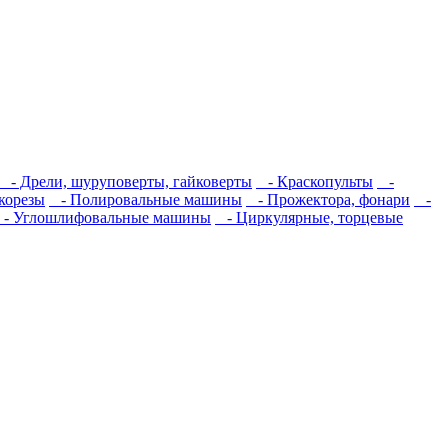
- Дрели, шуруповерты, гайковерты
- Краскопульты
-
корезы
- Полировальные машины
- Прожектора, фонари
-
- Углошлифовальные машины
- Циркулярные, торцевые