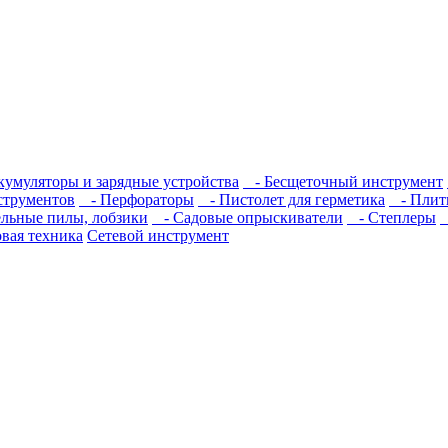
умуляторы и зарядные устройства
- Беcщеточный инструмент
струментов
- Перфораторы
- Пистолет для герметика
- Плит
льные пилы, лобзики
- Садовые опрыскиватели
- Степлеры
вая техника
Сетевой инструмент