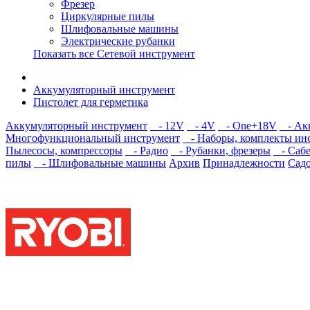
Фрезер
Циркулярные пилы
Шлифовальные машины
Электрические рубанки
Показать все Сетевой инструмент
Аккумуляторный инструмент
Пистолет для герметика
Аккумуляторный инструмент
- 12V
- 4V
- One+18V
- Акк
Многофункциональный инструмент
- Наборы, комплекты ин
Пылесосы, компрессоры
- Радио
- Рубанки, фрезеры
- Сабе
пилы
- Шлифовальные машины
Архив
Принадлежности
Садо