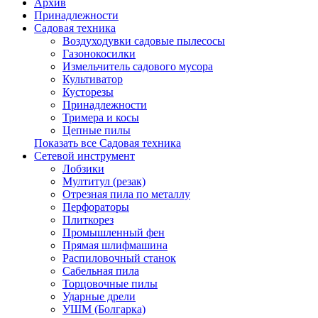
Архив
Принадлежности
Садовая техника
Воздуходувки садовые пылесосы
Газонокосилки
Измельчитель садового мусора
Культиватор
Кусторезы
Принадлежности
Тримера и косы
Цепные пилы
Показать все Садовая техника
Сетевой инструмент
Лобзики
Мултитул (резак)
Отрезная пила по металлу
Перфораторы
Плиткорез
Промышленный фен
Прямая шлифмашина
Распиловочный станок
Сабельная пила
Торцовочные пилы
Ударные дрели
УШМ (Болгарка)