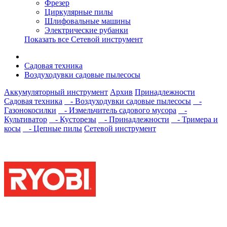
Фрезер
Циркулярные пилы
Шлифовальные машины
Электрические рубанки
Показать все Сетевой инструмент
Садовая техника
Воздуходувки садовые пылесосы
Аккумуляторный инструмент
Архив
Принадлежности
Садовая техника
- Воздуходувки садовые пылесосы
-
Газонокосилки
- Измельчитель садового мусора
-
Культиватор
- Кусторезы
- Принадлежности
- Тримера и
косы
- Цепные пилы
Сетевой инструмент