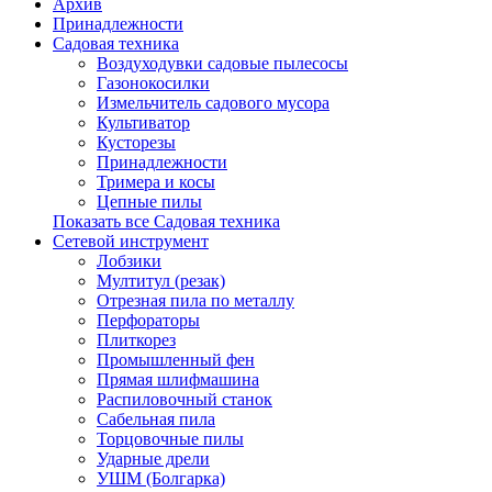
Архив
Принадлежности
Садовая техника
Воздуходувки садовые пылесосы
Газонокосилки
Измельчитель садового мусора
Культиватор
Кусторезы
Принадлежности
Тримера и косы
Цепные пилы
Показать все Садовая техника
Сетевой инструмент
Лобзики
Мултитул (резак)
Отрезная пила по металлу
Перфораторы
Плиткорез
Промышленный фен
Прямая шлифмашина
Распиловочный станок
Сабельная пила
Торцовочные пилы
Ударные дрели
УШМ (Болгарка)