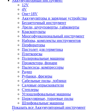
Аккумуляторный инструмент
12V
4V
One+18V
Аккумуляторы и зарядные устройства
Беcщеточный инструмент
Дрели, шуруповерты, гайковерты
Краскопульты
Многофункциональный инструмент
Наборы, комплекты инструментов
Перфораторы
Пистолет для герметика
Плиткорезы
Полировальные машины
Прожектора, фонари
Пылесосы, компрессоры
Радио
Рубанки, фрезеры
Сабельные пилы, лобзики
Садовые опрыскиватели
Степлеры
Углошлифовальные машины
Циркулярные, торцевые пилы
Шлифовальные машины
Показать все Аккумуляторный инструмент