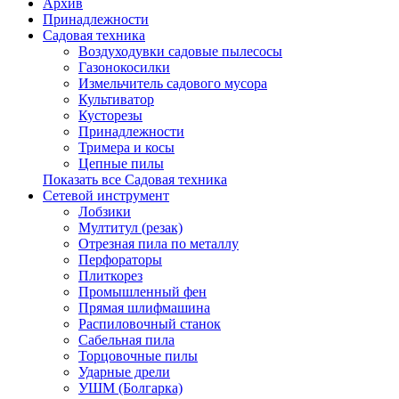
Архив
Принадлежности
Садовая техника
Воздуходувки садовые пылесосы
Газонокосилки
Измельчитель садового мусора
Культиватор
Кусторезы
Принадлежности
Тримера и косы
Цепные пилы
Показать все Садовая техника
Сетевой инструмент
Лобзики
Мултитул (резак)
Отрезная пила по металлу
Перфораторы
Плиткорез
Промышленный фен
Прямая шлифмашина
Распиловочный станок
Сабельная пила
Торцовочные пилы
Ударные дрели
УШМ (Болгарка)