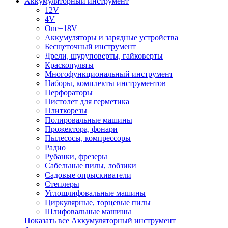
Аккумуляторный инструмент
12V
4V
One+18V
Аккумуляторы и зарядные устройства
Беcщеточный инструмент
Дрели, шуруповерты, гайковерты
Краскопульты
Многофункциональный инструмент
Наборы, комплекты инструментов
Перфораторы
Пистолет для герметика
Плиткорезы
Полировальные машины
Прожектора, фонари
Пылесосы, компрессоры
Радио
Рубанки, фрезеры
Сабельные пилы, лобзики
Садовые опрыскиватели
Степлеры
Углошлифовальные машины
Циркулярные, торцевые пилы
Шлифовальные машины
Показать все Аккумуляторный инструмент