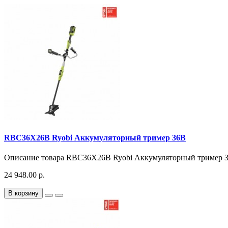
RBC36X26B Ryobi Аккумуляторный тример 36В
Описание товара RBC36X26B Ryobi Аккумуляторный тример 36
24 948.00 р.
В корзину