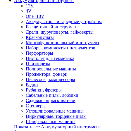
Аккумуляторный инструмент
12V
4V
One+18V
Аккумуляторы и зарядные устройства
Беcщеточный инструмент
Дрели, шуруповерты, гайковерты
Краскопульты
Многофункциональный инструмент
Наборы, комплекты инструментов
Перфораторы
Пистолет для герметика
Плиткорезы
Полировальные машины
Прожектора, фонари
Пылесосы, компрессоры
Радио
Рубанки, фрезеры
Сабельные пилы, лобзики
Садовые опрыскиватели
Степлеры
Углошлифовальные машины
Циркулярные, торцевые пилы
Шлифовальные машины
Показать все Аккумуляторный инструмент