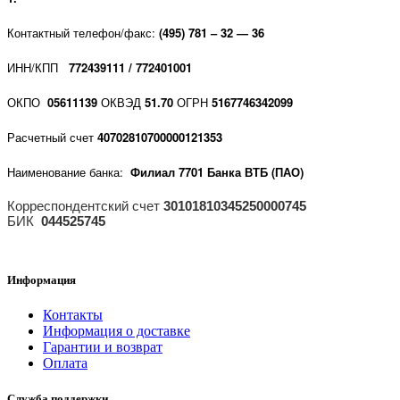
Контактный телефон/факс:
(495) 781 – 32 — 36
ИНН/КПП
772439111 / 772401001
ОКПО
05611139
ОКВЭД
51.70
ОГРН
5167746342099
Расчетный счет
40702810700000121353
Наименование банка:
Филиал 7701 Банка ВТБ (ПАО)
Корреспондентский счет
30101810345250000745
БИК
044525745
Информация
Контакты
Информация о доставке
Гарантии и возврат
Оплата
Служба поддержки