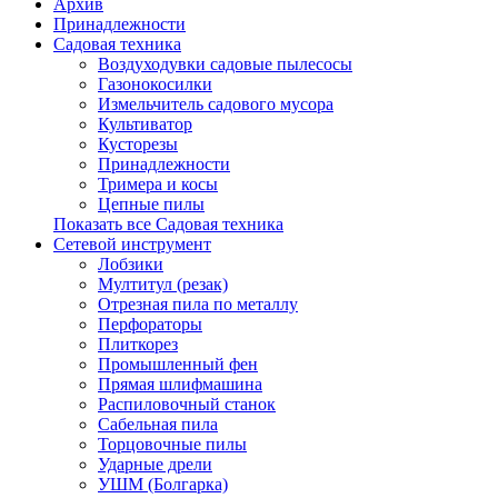
Архив
Принадлежности
Садовая техника
Воздуходувки садовые пылесосы
Газонокосилки
Измельчитель садового мусора
Культиватор
Кусторезы
Принадлежности
Тримера и косы
Цепные пилы
Показать все Садовая техника
Сетевой инструмент
Лобзики
Мултитул (резак)
Отрезная пила по металлу
Перфораторы
Плиткорез
Промышленный фен
Прямая шлифмашина
Распиловочный станок
Сабельная пила
Торцовочные пилы
Ударные дрели
УШМ (Болгарка)